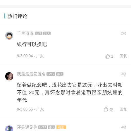
热门评论
千里迢迢.
2楼
LV8
路人
银行可以换吧
9-3 00:04 · 广东
回复
1
我最最最爱茂名
3楼
LV19
路人
留着做纪念吧，没花出去它是20元，花出去时却
不值 20元，真怀念那时拿着港币跟亲朋炫耀的
年代
9-3 05:55 · 广东
回复
赞
还是遇见你
4楼
LV12
路人
楼主