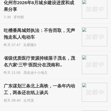
化州市2026年8月城乡建设进度和成
果分享
7-30
罗州郡
吐槽番禺城郊执法：不告而取，无声
拖走私人电动车
昨天 07:47
头晕慢D
省级优质医疗资源持续落子茂名，茂
名六家‘三甲’医院分在茂南和..
昨天 21:00
茂名油十小地主
广东谋划三条北上高铁，一条年内动
工，两条还在纸上谈兵
前天 08:40
云河茂