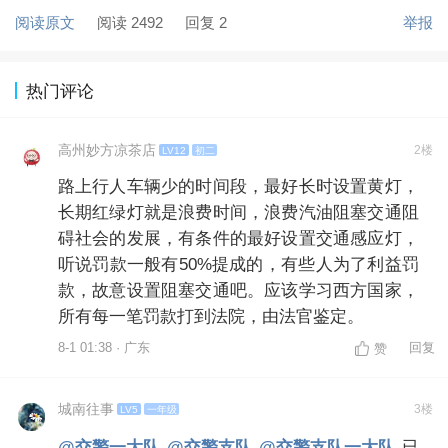
阅读原文
阅读 2492
回复 2
举报
热门评论
高州妙方凉茶店
2楼
LV12
初二
路上行人车辆少的时间段，最好长时设置黄灯，
长期红绿灯就是浪费时间，浪费汽油阻塞交通阻
碍社会的发展，有条件的最好设置交通感应灯，
听说罚款一般有50%提成的，有些人为了利益罚
款，故意设置阻塞交通吧。应该学习西方国家，
所有每一笔罚款打到法院，由法官鉴定。
8-1 01:38 · 广东
回复
赞
城南往事
3楼
LV5
一年级
@交警一大队
@交警支队
@交警支队一大队
已