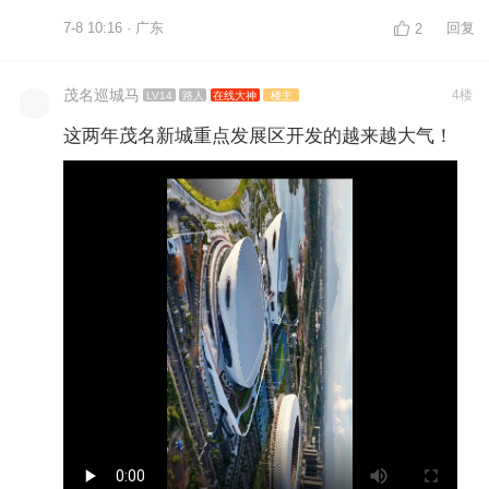
7-8 10:16 · 广东
回复
2
茂名巡城马
4楼
LV14
路人
在线大神
楼主
这两年茂名新城重点发展区开发的越来越大气！