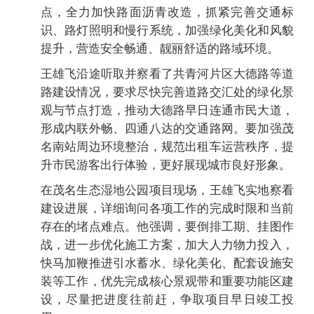
点，全力加快路面沥青改造，抓紧完善交通标
识、路灯照明和慢行系统，加强绿化美化和风貌
提升，营造安全畅通、靓丽舒适的路域环境。
王雄飞沿途听取并察看了共青河片区大德路等道
路建设情况，要求尽快完善道路交汇处的绿化景
观与节点打造，推动大德路早日连通市民大道，
形成内联外畅、四通八达的交通路网。要加强茂
名南站周边环境整治，规范出租车运营秩序，提
升市民游客出行体验，更好展现城市良好形象。
在茂名生态湿地公园项目现场，王雄飞实地察看
建设进展，详细询问各项工作的完成时限和当前
存在的堵点难点。他强调，要倒排工期、挂图作
战，进一步优化施工方案，加大人力物力投入，
快马加鞭推进引水蓄水、绿化美化、配套设施安
装等工作，优先完成核心景观带和重要功能区建
设，尽量把进度往前赶，争取项目早日竣工投