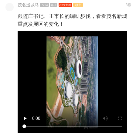
茂名巡城马
3楼
LV14
路人
在线大神
楼主
跟随庄书记、王市长的调研步伐，看看茂名新城
重点发展区的变化！