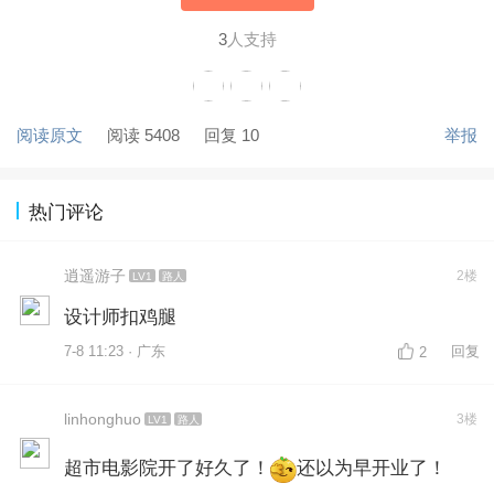
3
人支持
阅读原文
阅读 5408
回复 10
举报
热门评论
逍遥游子
2楼
LV1
路人
设计师扣鸡腿
7-8 11:23 · 广东
回复
2
linhonghuo
3楼
LV1
路人
超市电影院开了好久了！
还以为早开业了！